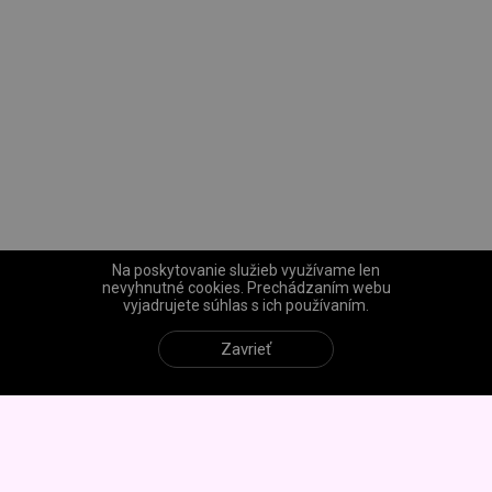
Na poskytovanie služieb využívame len
nevyhnutné cookies. Prechádzaním webu
vyjadrujete súhlas s ich používaním.
Zavrieť