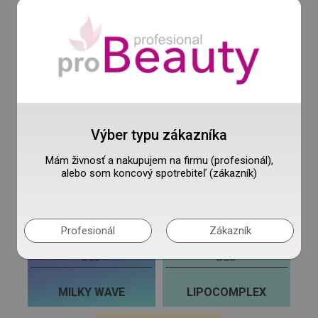
HAIR CARE
HAIR MIST
Ošetrenie novej
BES
generácie
KERATÍN
NANOPLASTY
BES
Šampóny, balzámy
Výber typu zákazníka
COLOR REFLECTION
FRAGRANCE
Mám živnosť a nakupujem na firmu (profesionál),
alebo som koncový spotrebiteľ (zákazník)
BES
Laminácia
KULMY, ŽEHLIČKY A
KRYSTAL LAMINATION
POMÔCKY
Profesionál
Zákazník
BES
BES
MILKY WAVE
LIPOCOMPLEX