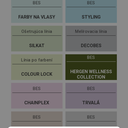
BES
BES
FARBY NA VLASY
STYLING
Ošetrujúca línia
Melírovacia línia
SILKAT
DECOBES
BES
Línia po farbení
HERGEN WELLNESS
COLOUR LOCK
COLLECTION
BES
BES
CHAINPLEX
TRVALÁ
BES
BES